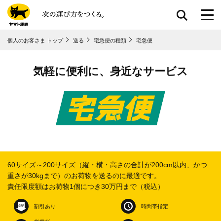
共通メニューに移動
個人のお客さま トップ
送る
宅急便の種類
宅急便
ページ本⽂に移動
フッターに移動
気軽に便利に、身近なサービス
60サイズ～200サイズ（縦・横・高さの合計が200cm以内、
かつ
重さが30kgまで）のお荷物を送るのに最適です。
責任限度額はお荷物1個につき30万円まで（税込）
割引あり
時間帯指定