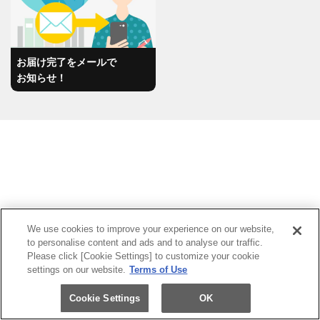
お届け完了をメールで
お知らせ！
We use cookies to improve your experience on our website,
to personalise content and ads and to analyse our traffic.
Please click [Cookie Settings] to customize your cookie
settings on our website.
Terms of Use
送る
受け取る
Cookie Settings
OK
スマホで送る
Webで集荷
電話で集荷
店舗検索