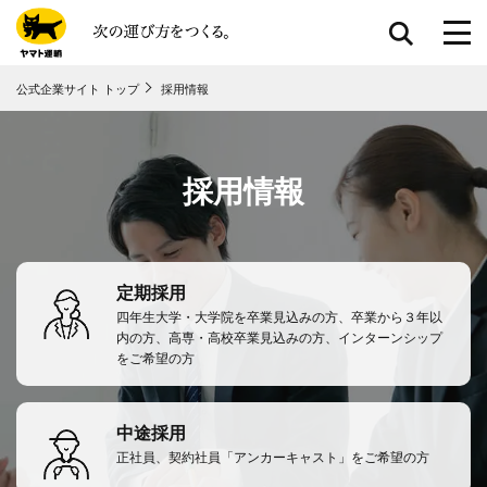
共通メニューに移動
公式企業サイト トップ
採用情報
ページ本⽂に移動
フッターに移動
採用情報
定期採用
四年生大学・大学院を卒業見込みの方、卒業から３年以
内の方、高専・高校卒業見込みの方、インターンシップ
をご希望の方
中途採用
正社員、契約社員「アンカーキャスト」をご希望の方