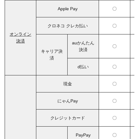
Apple Pay
〇
クロネコ クレカ払い
〇
オンライン
決済
auかんたん
〇
決済
キャリア決
済
d払い
〇
現金
〇
にゃんPay
〇
クレジットカード
〇
PayPay
〇