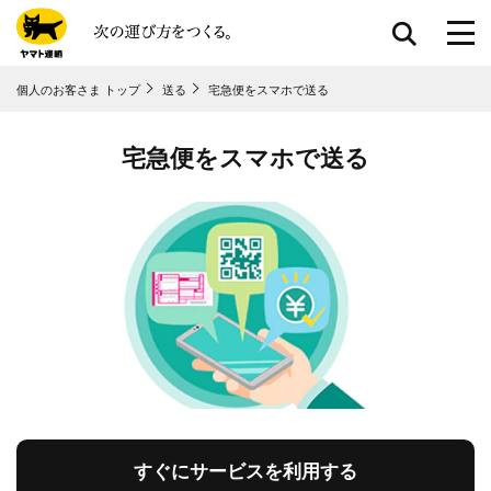
共通メニューに移動
個人のお客さま トップ
送る
宅急便をスマホで送る
ページ本⽂に移動
フッターに移動
宅急便をスマホで送る
すぐにサービスを利用する