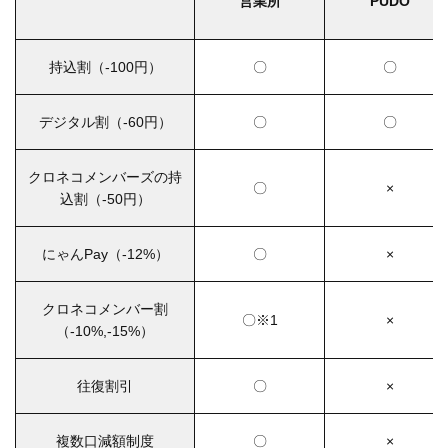
営業所
PUDO
持込割（-100円）
〇
〇
デジタル割（-60円）
〇
〇
クロネコメンバーズの持
〇
×
込割（-50円）
にゃんPay（-12%）
〇
×
クロネコメンバー割
〇※1
×
（-10%,-15%）
往復割引
〇
×
複数口減額制度
〇
×