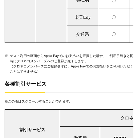
WAON
〇
楽天Edy
〇
交通系
〇
※
ゲスト利用の画面からApple Payでのお支払いを選択した場合、ご利用手続きと同
時にクロネコメンバーズへのご登録が完了します。
（クロネコメンバーズにご登録せずに、Apple Payでのお支払いをご利用いただく
ことはできません）
各種割引サービス
※この表はスクロールすることができます。
クロネコ
割引サービス