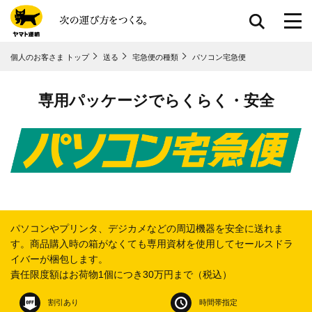
共通メニューに移動
個人のお客さま トップ
送る
宅急便の種類
パソコン宅急便
ページ本⽂に移動
フッターに移動
専用パッケージでらくらく・安全
パソコンやプリンタ、デジカメなどの周辺機器を安全に送れま
す。
商品購入時の箱がなくても専用資材を使用してセールスドラ
イバーが梱包します。
責任限度額はお荷物1個につき30万円まで（税込）
割引あり
時間帯指定