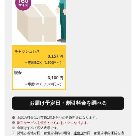
キャッシュレス
3,157
円
＋専用BOX（1,500円～）
現金
3,160
円
＋専用BOX（1,500円～）
お届け予定日・割引料金を調べる
※
上記の料金はお荷物1個あたりの片道料金になります。
※
割引サービスを使うとさらにおトクになります。
※
金額はすべて税込表示です。
※
発地と着地が同一都道府県内の場合、
宅急便
の同一都道府県内運賃を適