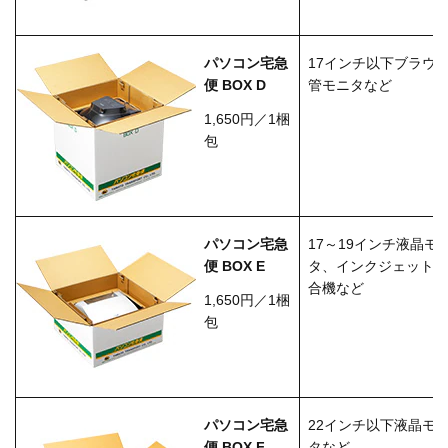
17インチ以下ブラウ
パソコン宅急
管モニタなど
便 BOX D
1,650円／1梱
包
17～19インチ液晶モ
パソコン宅急
タ、インクジェット
便 BOX E
合機など
1,650円／1梱
包
22インチ以下液晶モ
パソコン宅急
タなど
便 BOX F