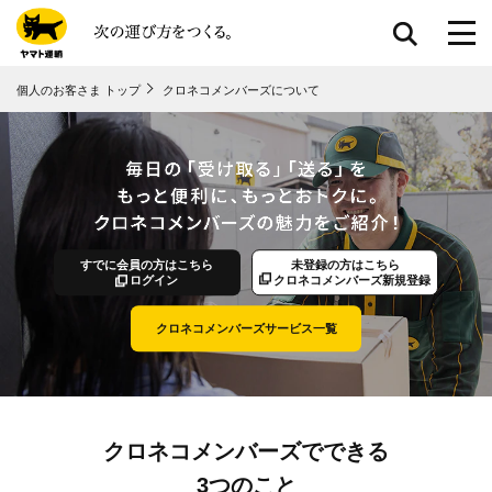
共通メニューに移動
個人のお客さま トップ
クロネコメンバーズについて
ページ本⽂に移動
フッターに移動
すでに会員の方はこちら
未登録の方はこちら
ログイン
クロネコメンバーズ新規登録
クロネコメンバーズサービス一覧
クロネコメンバーズでできる
3つのこと