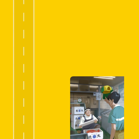
ト
ラ
ル
配
送
の
宅
急
便
へ
ク
ロ
ネ
コ
メ
ン
バ