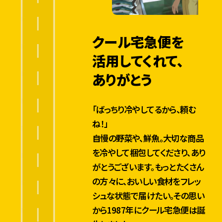
ー
ズ
向
クール宅急便を
け
2
に
活用してくれて、
0
、
2
ありがとう
4
宅
急
便
「ばっちり冷やしてるから、頼む
の
ね！」
「
置
自慢の野菜や、鮮魚。大切な商品
き
を冷やして梱包してくださり、あり
配
がとうございます。もっとたくさん
」
の方々に、おいしい食材をフレッ
開
始
シュな状態で届けたい。その思い
から1987年にクール宅急便は誕