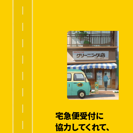
物
お
問
い
合
わ
1
せ
9
シ
9
8
ス
テ
ム
提
供
開
始
宅急便受付に
取
協力してくれて、
扱