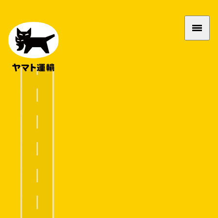
J
N
P
Y
「暑い中ありがとう」って