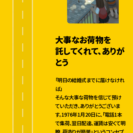
ト
時間帯お届けサービス開始
ワ
ー
ク
こども交通安全教室開始
が
大事なお荷物を
完
成
託してくれて、ありが
荷物お問い合わせシステム
提供開始
とう
時
取扱個数約10億個突破
間
「明日の結婚式までに届けなけれ
帯
ば」
お
届
そんな大事な荷物を信じて預け
クロネコメンバーズ開始
1
け
9
ていただき、ありがとうございま
サ
9
す。1976年1月20日に、「電話1本
8
東日本大震災ヤマト社員による
ー
で集荷、翌日配達、運賃は安くて明
救援活動・輸送協力
ビ
ス
瞭、荷造りが簡単」というコンセプ