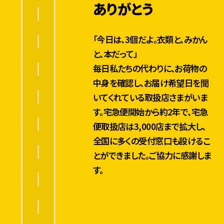
個
ありがとう
数
約
2
0
1
「今日は、3個だよ。衣類と、みかん
0
0
4
と、本だって」
億
毎日私たちの代わりに、お荷物の
個
突
中身を確認し、お届け希望日を聞
破
いてくれている取扱店さまがいま
す。宅急便開始から約2年で、宅急
便取扱店は3,000店まで拡大し、
ク
全国に多くの受付窓口も設けるこ
ロ
ネ
とができました。ご協力に感謝しま
コ
す。
メ
2
0
ン
0
今では12万カ所も
バ
7
ー