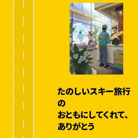
援
活
動
・
輸
送
協
力
宅
急
たのしいスキー旅行
便
の
コ
2
ン
0
おともにしてくれて、
パ
1
5
ク
ありがとう
ト
発