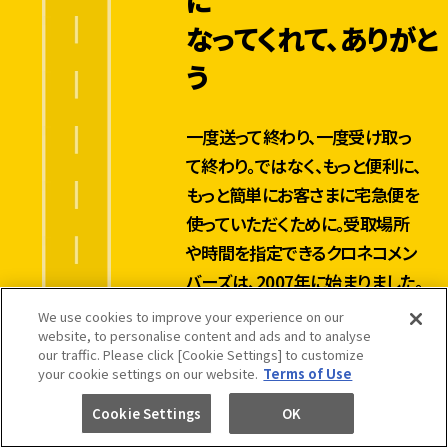
なってくれて、ありがと
う
一度送って終わり、一度受け取っ
て終わり。ではなく、もっと便利に、
もっと簡単にお客さまに宅急便を
使っていただくために。受取場所
や時間を指定できるクロネコメン
バーズは、2007年に始まりました。
現在はアプリやLINEの友達連携
We use cookies to improve your experience on our
website, to personalise content and ads and to analyse
で5,900万人*の皆様にご利用い
our traffic. Please click [Cookie Settings] to customize
ただいています。
your cookie settings on our website.
Terms of Use
*2025年3月現在
Cookie Settings
OK
5,900万人の