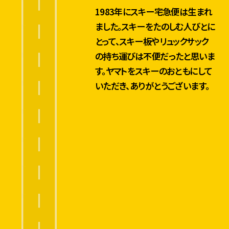
1983年にスキー宅急便は生まれ
売
ました。スキーをたのしむ人びとに
とって、スキー板やリュックサック
2
の持ち運びは不便だったと思いま
0
す。ヤマトをスキーのおともにして
2
いただき、ありがとうございます。
2
年
度
支店のアイデアから
分
はじまった！？
よ
り
カ
ー
ボ
2
ン
0
ニ
2
4
ュ
ー