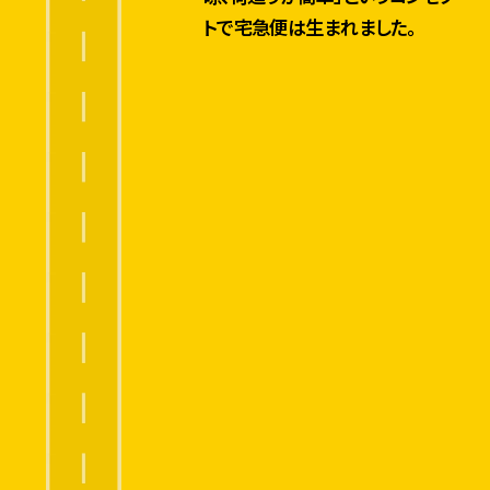
開
トで宅急便は生まれました。
宅急便コンパクト発売
始
始まりは11個のお荷物
2022年度分よりカーボン
から
ニュートラル配送の宅急便へ
こ
ど
も
クロネコメンバーズ向けに、
交
宅急便の「置き配」開始
通
1
9
安
9
全
8
教
室
開
始
荷