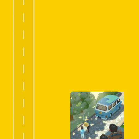
笠
2026
原
宅急便誕生
諸
島
が
宅急便取扱店 3,000店 到達
配
達
エ
スキー宅急便誕生
リ
ア
に
クール宅急便
な
1
り
9
宅
9
7
急
空港宅急便開始
便
全
小笠原諸島が配達エリアになり
国
宅急便全国ネットワークが完成
ネ
ッ