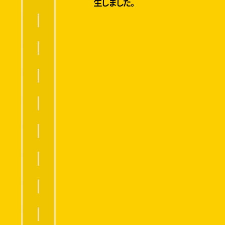
生しました。
冷蔵0-10℃、冷
凍-15℃以下
ヤマトグループの100年の歴史は、
創業100周年記念サイトでも紹介しております。