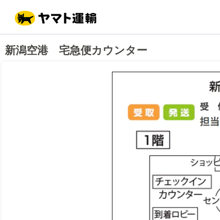
こ
ペ
こ
こ
の
ー
こ
こ
ペ
ジ
か
か
ー
内
ら
ら
ジ
移
ヘ
本
の
動
ッ
文
新潟空港 宅急便カウンター
先
用
ダ
で
頭
の
ー
す
で
リ
メ
す
ン
ニ
ク
ュ
で
ー
す
で
ヘ
す
ッ
ダ
ー
メ
ニ
ュ
ー
へ
移
動
し
ま