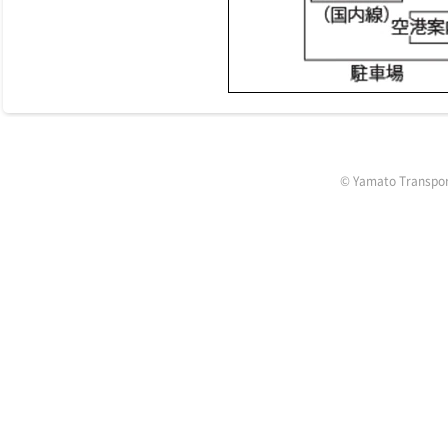
す
サ
イ
ト
内
共
通
メ
ニ
ュ
ー
© Yamato Transport 
へ
移
動
し
ま
す
本
文
へ
移
動
し
ま
す